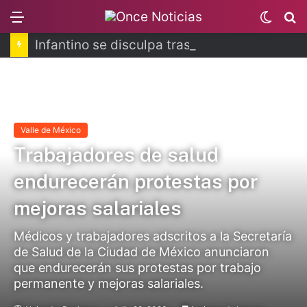
Menu
Switch
B
skin
Infantino se disculpa tras polémico plan de FIFA
Valle de México
Trabajadores de salud
endurecerán protestas por
mejoras salariales
Médicos y trabajadores adscritos a la Secretaría
de Salud de la Ciudad de México anunciaron
que endurecerán sus protestas por trabajo
permanente y mejoras salariales.