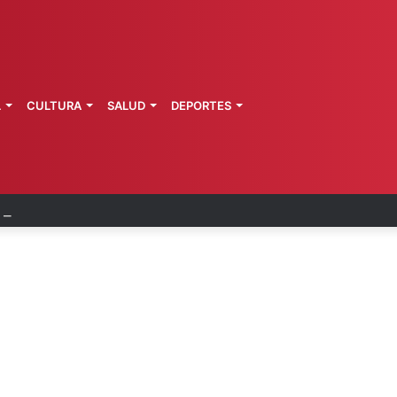
L
CULTURA
SALUD
DEPORTES
Pemex y Petrobras en fase de ejecución