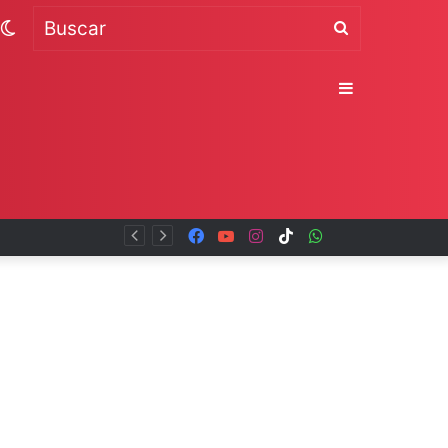
Switch
Buscar
skin
Sidebar
Facebook
YouTube
Instagram
TikTok
WhatsApp
x