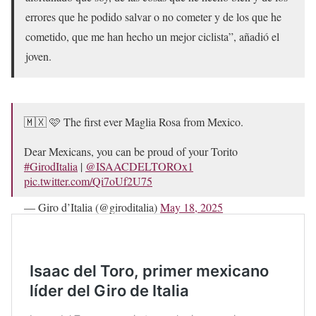
errores que he podido salvar o no cometer y de los que he
cometido, que me han hecho un mejor ciclista”, añadió el
joven.
🇲🇽 🩷 The first ever Maglia Rosa from Mexico.
Dear Mexicans, you can be proud of your Torito
#GirodItalia
|
@ISAACDELTOROx1
pic.twitter.com/Qi7oUf2U75
— Giro d’Italia (@giroditalia)
May 18, 2025