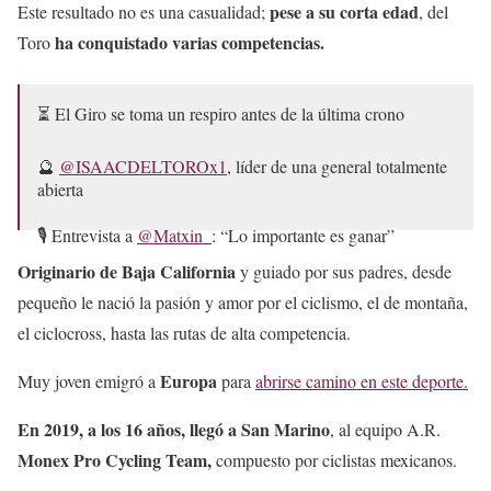
pese a su corta edad
Este resultado no es una casualidad;
, del
ha conquistado varias competencias.
Toro
⏳ El Giro se toma un respiro antes de la última crono
🔮
@ISAACDELTOROx1
, líder de una general totalmente
abierta
🎙️ Entrevista a
@Matxin_
: “Lo importante es ganar”
Originario de Baja California
y guiado por sus padres, desde
➡
https://t.co/UjpA0pV09t
pequeño le nació la pasión y amor por el ciclismo, el de montaña,
el ciclocross, hasta las rutas de alta competencia.
🎙 Podcast oficial:
@ElMaillot_
|
@ITAtradeagency
#GirodItalia
pic.twitter.com/HDRkXycAF9
Europa
Muy joven emigró a
para
abrirse camino en este deporte.
— Giro d’Italia (@giroditalia)
May 19, 2025
En 2019, a los 16 años, llegó a San Marino
, al equipo A.R.
Monex Pro Cycling Team,
compuesto por ciclistas mexicanos.