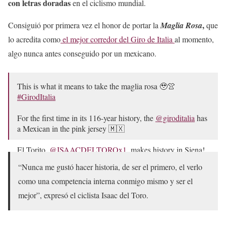
con letras doradas
en el ciclismo mundial.
,
Consiguió por primera vez el honor de portar la
Maglia Rosa
que
lo acredita como
el mejor corredor del Giro de Italia
al momento,
algo nunca antes conseguido por un mexicano.
This is what it means to take the maglia rosa 🥹👚
#GirodItalia
For the first time in its 116-year history, the
@giroditalia
has
a Mexican in the pink jersey 🇲🇽
El Torito,
@ISAACDELTOROx1
, makes history in Siena!
🐂
#WeAreUAE
pic.twitter.com/ukVGuTGyoY
“Nunca me gustó hacer historia, de ser el primero, el verlo
— @UAE-TeamEmirates (@TeamEmiratesUAE)
May 18,
como una competencia interna conmigo mismo y ser el
2025
mejor”, expresó el ciclista Isaac del Toro.