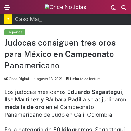
Menu
Switc
B
skin
Caso Manzo: vinculan a proceso a presunto autor intelectual
Deportes
Judocas consiguen tres oros
para México en Campeonato
Panamericano
Once Digital
agosto 18, 2021
1 minuto de lectura
Los judocas mexicanos
Eduardo Sagastegui,
Ilse Martínez y Bárbara Padilla
se adjudicaron
medalla de oro
en el Campeonato
Panamericano de Judo en Cali, Colombia.
En la categoría de
50 kilogramos
, Sagastegui