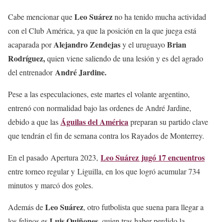
Leo Suárez
Cabe mencionar que
no ha tenido mucha actividad
con el Club América, ya que la posición en la que juega está
Alejandro Zendejas
Brian
acaparada por
y el uruguayo
Rodríguez,
quien viene saliendo de una lesión y es del agrado
André Jardine.
del entrenador
Pese a las especulaciones, este martes el volante argentino,
entrenó con normalidad bajo las ordenes de André Jardine,
Águilas del América
debido a que las
preparan su partido clave
que tendrán el fin de semana contra los Rayados de Monterrey.
Leo Suárez jugó 17 encuentros
En el pasado Apertura 2023,
entre torneo regular y Liguilla, en los que logró acumular 734
minutos y marcó dos goles.
Leo Suárez
Además de
, otro futbolista que suena para llegar a
Luis Quiñones
los felinos es
, quien tras haber perdido la