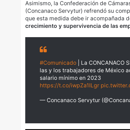
Asimismo, la Confederación de Cámaras
(Concanaco Servytur) refrendó su compr
que esta medida debe ir acompañada 
crecimiento y supervivencia de las em
#Comunicado
| La CONCANACO SE
las y los trabajadores de México 
salario mínimo en 2023
https://t.co/iwpZa1ILgr
pic.twitte
— Concanaco Servytur (@Concan