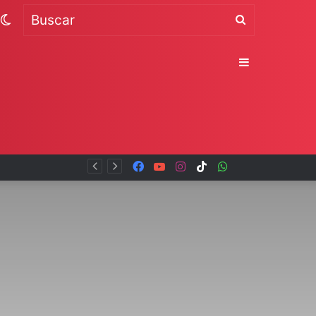
Switch
Buscar
skin
Sidebar
Facebook
YouTube
Instagram
TikTok
WhatsApp
x