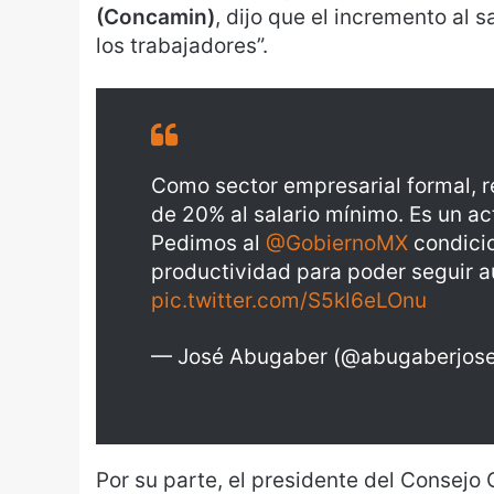
(Concamin)
, dijo que el incremento al s
los trabajadores”.
Como sector empresarial formal, 
de 20% al salario mínimo. Es un act
Pedimos al
@GobiernoMX
condicio
productividad para poder seguir 
pic.twitter.com/S5kl6eLOnu
— José Abugaber (@abugaberjos
Por su parte, el presidente del Consejo