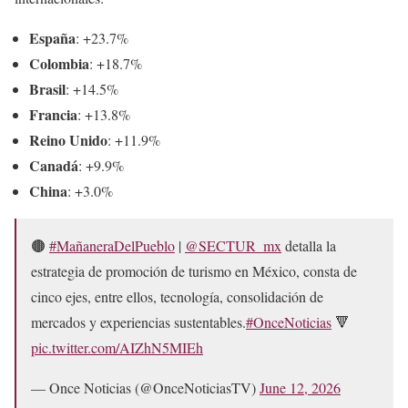
España
: +23.7%
Colombia
: +18.7%
Brasil
: +14.5%
Francia
: +13.8%
Reino Unido
: +11.9%
Canadá
: +9.9%
China
: +3.0%
🟤
#MañaneraDelPueblo
|
@SECTUR_mx
detalla la
estrategia de promoción de turismo en México, consta de
cinco ejes, entre ellos, tecnología, consolidación de
mercados y experiencias sustentables.
#OnceNoticias
🔻
pic.twitter.com/AIZhN5MIEh
— Once Noticias (@OnceNoticiasTV)
June 12, 2026