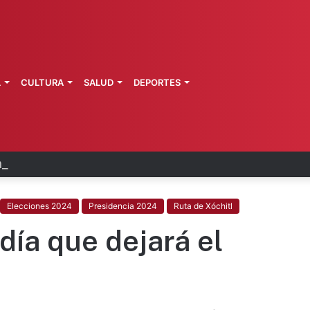
L
CULTURA
SALUD
DEPORTES
es dejarán millonaria derrama en CDMX
Elecciones 2024
Presidencia 2024
Ruta de Xóchitl
día que dejará el