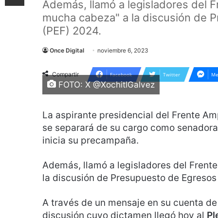
Además, llamó a legisladores del F
mucha cabeza" a la discusión de P
(PEF) 2024.
Once Digital
noviembre 6, 2023
Compartir
Facebook
Twitter
Me
FOTO: X @XochitlGalvez
La aspirante presidencial del Frente Am
se separará de su cargo como senadora 
inicia su precampaña.
Además, llamó a legisladores del Frent
la discusión de Presupuesto de Egresos
A través de un mensaje en su cuenta de X
discusión cuyo dictamen llegó hoy al
Pl