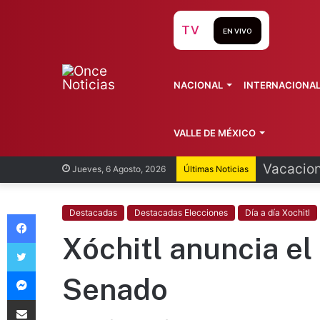
TV
EN VIVO
NACIONAL
INTERNACIONA
VALLE DE MÉXICO
Vacacion
Jueves, 6 Agosto, 2026
Últimas Noticias
Facebook
Destacadas
Destacadas Elecciones
Día a día Xochitl
Xóchitl anuncia el 
Twitter
Messenger
Senado
Compartir vía Email