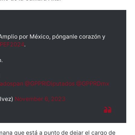
 Amplio por México, pónganle corazón y
PEF2024
.
o.
l
adospan
@GPPRIDiputados
@GPPRDmx
alvez)
November 6, 2023
mana que está a punto de dejar el cargo de