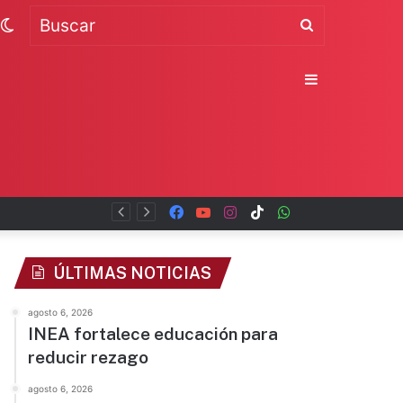
Switch
Buscar
skin
Sidebar
Facebook
YouTube
Instagram
TikTok
WhatsApp
x
ÚLTIMAS NOTICIAS
agosto 6, 2026
INEA fortalece educación para
reducir rezago
agosto 6, 2026