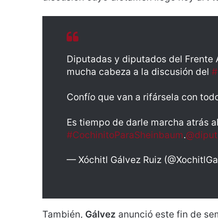
Diputadas y diputados del Frente
mucha cabeza a la discusión del
#
Confío que van a rifársela con tod
Es tiempo de darle marcha atrás a
#CochinitoParaSheinbaum
.
@diput
— Xóchitl Gálvez Ruiz (@XochitlG
También,
Gálvez
anunció este fin de se