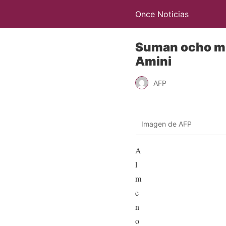
Once Noticias
Suman ocho mue
Amini
AFP
Imagen de AFP
A
l
m
e
n
o