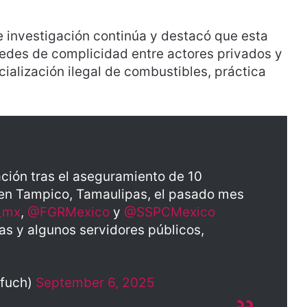
e investigación continúa y destacó que esta
redes de complicidad entre actores privados y
ialización ilegal de combustibles, práctica
ación tras el aseguramiento de 10
o en Tampico, Tamaulipas, el pasado mes
_mx
,
@FGRMexico
y
@SSPCMexico
as y algunos servidores públicos,
rfuch)
September 6, 2025