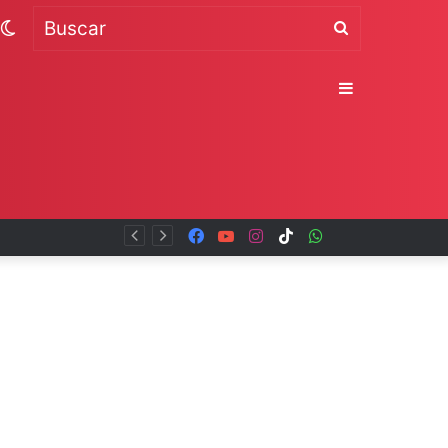
Switch
Buscar
skin
Sidebar
Facebook
YouTube
Instagram
TikTok
WhatsApp
x