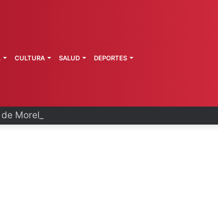
L
CULTURA
SALUD
DEPORTES
a de Morelos investiga explosión de pipa