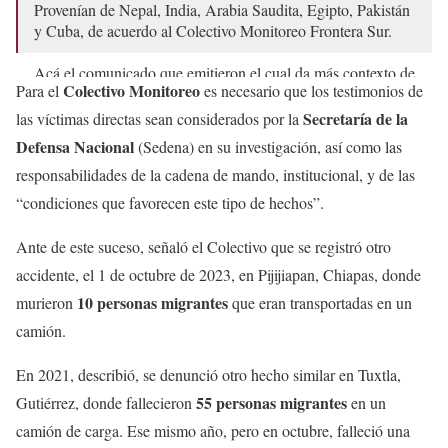
Provenían de Nepal, India, Arabia Saudita, Egipto, Pakistán
y Cuba, de acuerdo al Colectivo Monitoreo Frontera Sur.
Acá el comunicado que emitieron el cual da más contexto de
Colectivo Monitoreo
Para el
es necesario que los testimonios de
la situación:
pic.twitter.com/FAEY5wbUHG
Secretaría de la
las víctimas directas sean considerados por la
— 𝚕𝚒𝚣𝚋𝚎𝚝𝚑 (@abismada_)
October 3, 2024
Defensa Nacional
(Sedena) en su investigación, así como las
responsabilidades de la cadena de mando, institucional, y de las
“condiciones que favorecen este tipo de hechos”.
Ante de este suceso, señaló el Colectivo que se registró otro
accidente, el 1 de octubre de 2023, en Pijijiapan, Chiapas, donde
10 personas migrantes
murieron
que eran transportadas en un
camión.
En 2021, describió, se denunció otro hecho similar en Tuxtla,
55 personas migrantes
Gutiérrez, donde fallecieron
en un
camión de carga. Ese mismo año, pero en octubre, falleció una