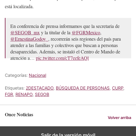
está localizada.
En conferencia de prensa informamos que la secretaria de
@SEGOB_mx
y la titular de la
@FGRMexico
,
@ErnestinaGodoy_
, recorrerán seis regiones del país para
atender a las familias y colectivos que buscan a personas
desaparecidas. Además, se instaló el Centro de Mando de
atención a…
pic.twitter.com/cT7eefeAQl
— Rosa Icela Rodríguez Velázquez (@rosaicela_)
May 19,
2026
Categorías:
Nacional
Etiquetas:
2DESTACADO
,
BÚSQUEDA DE PERSONAS
,
CURP
,
FGR
,
RENAPO
,
SEGOB
Once Noticias
Volver arriba
Salir de la versión móvil