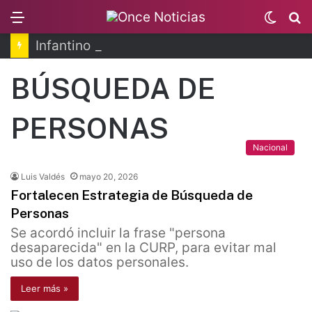
Menu
Switc
B
skin
Infantino se disculpa tras polémico plan de FIFA
BÚSQUEDA DE
PERSONAS
Nacional
Luis Valdés
mayo 20, 2026
Fortalecen Estrategia de Búsqueda de
Personas
Se acordó incluir la frase "persona
desaparecida" en la CURP, para evitar mal
uso de los datos personales.
Leer más »