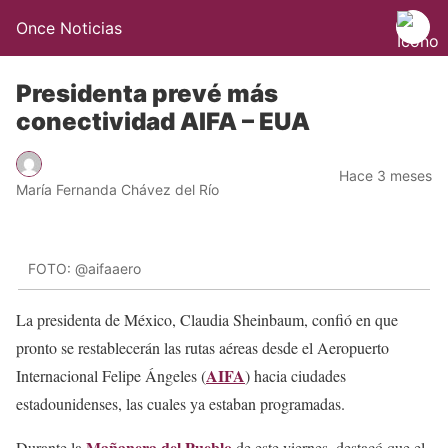
Once Noticias
Presidenta prevé más
conectividad AIFA – EUA
Hace 3 meses
María Fernanda Chávez del Río
FOTO: @aifaaero
La presidenta de México, Claudia Sheinbaum, confió en que
pronto se restablecerán las rutas aéreas desde el Aeropuerto
AIFA
Internacional Felipe Ángeles (
) hacia ciudades
estadounidenses, las cuales ya estaban programadas.
Mañanera del Pueblo
Durante la
de este viernes, destacó que el