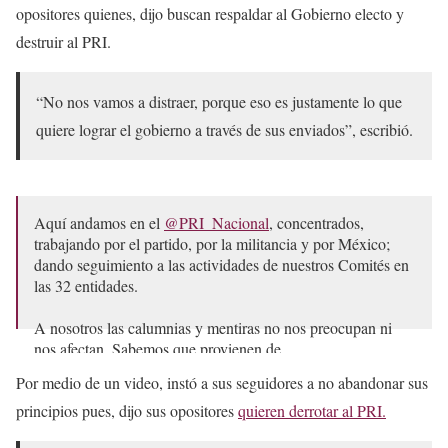
opositores quienes, dijo buscan respaldar al Gobierno electo y
destruir al PRI.
“No nos vamos a distraer, porque eso es justamente lo que
quiere lograr el gobierno a través de sus enviados”, escribió.
Aquí andamos en el
@PRI_Nacional
, concentrados,
trabajando por el partido, por la militancia y por México;
dando seguimiento a las actividades de nuestros Comités en
las 32 entidades.
A nosotros las calumnias y mentiras no nos preocupan ni
nos afectan. Sabemos que provienen de…
pic.twitter.com/KuIX68iGVv
Por medio de un video, instó a sus seguidores a no abandonar sus
— Alejandro Moreno (@alitomorenoc)
July 14, 2024
principios pues, dijo sus opositores
quieren derrotar al PRI.