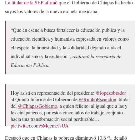
La titular de la SEP afirmó
que el Gobierno de Chiapas ha hecho
suyos los valores de la nueva escuela mexicana.
“Que en esencia busca fortalecer la educación pública y la
educación científica y humanista expresada en valores como
el respeto, la honestidad y la solidaridad dejando atrás el
individualismo y la exclusión”,
reafirmó la secretaria de
Educación Pública.
Hoy asistí en representación del presidente
@lopezobrador_
al Quinto Informe de Gobierno de
@RutilioEscandon
, titular
del
@ChiapasGobierno
, a quien felicito, al igual que a las y
los chiapanecos, por estos cinco años de trabajo conjunto
hacia una transformación social perdurable…
pic.twitter.com/sMqemcJsUA
— Leticia Ramírez Amaya (@Letamaya)
December 8, 2023
Destacó que en Chiapas la pobreza disminuyó 10.6 %, detalló