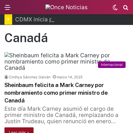
Menu
Switc
B
skin
CDMX inicia programa para prevenir despojos
Canadá
Internacional
Cinthya Sánchez Galván
marzo 14, 2025
Sheinbaum felicita a Mark Carney por
nombramiento como primer ministro de
Canadá
Este día Mark Carney asumió el cargo de
primer ministro de Canadá, remplazando a
Justin Trudeau, quien renunció en enero…
Leer más »