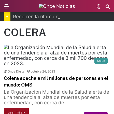
Menu
Switc
B
skin
Recorren la última ruta de Kimberly Moya
COLERA
Salud
Once Digital
octubre 24, 2023
Cólera acecha a mil millones de personas en el
mundo: OMS
La Organización Mundial de la Salud alerta de
una tendencia al alza de muertes por esta
enfermedad, con cerca de…
Leer más »