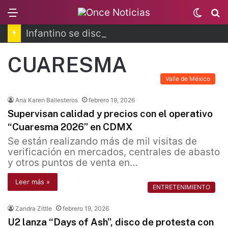
Menu
Switc
B
skin
Infantino se disculpa tras polémico plan de FIFA
CUARESMA
Valle de México
Ana Karen Ballesteros
febrero 19, 2026
Supervisan calidad y precios con el operativo
“Cuaresma 2026” en CDMX
Se están realizando más de mil visitas de
verificación en mercados, centrales de abasto
y otros puntos de venta en…
Leer más »
ENTRETENIMIENTO
Zandra Zittle
febrero 19, 2026
U2 lanza “Days of Ash”, disco de protesta con