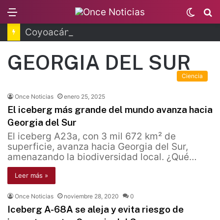
Menu
Switc
B
skin
Coyoacán tendrá Utopía Elena Poniatowska
GEORGIA DEL SUR
Ciencia
Once Noticias
enero 25, 2025
El iceberg más grande del mundo avanza hacia
Georgia del Sur
El iceberg A23a, con 3 mil 672 km² de
superficie, avanza hacia Georgia del Sur,
amenazando la biodiversidad local. ¿Qué…
Leer más »
Once Noticias
noviembre 28, 2020
0
Iceberg A-68A se aleja y evita riesgo de