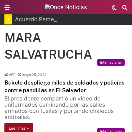
Menu
Switc
B
skin
Acuerdo Pemex y Petrobras en fase de ejecución
MARA
SALVATRUCHA
Internacional
AFP
mayo 25, 2024
Bukele despliega miles de soldados y policías
contra pandillas en El Salvador
El presidente compartió un video de
uniformados caminando por las calles
armados con fusiles y portando chalecos
antibalas.
Leer más »
Internacional