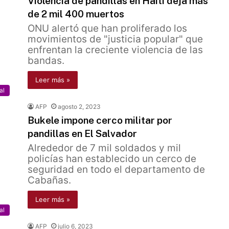
Violencia de pandillas en Haití deja más
de 2 mil 400 muertos
ONU alertó que han proliferado los
movimientos de "justicia popular" que
enfrentan la creciente violencia de las
bandas.
Leer más »
al
AFP
agosto 2, 2023
Bukele impone cerco militar por
pandillas en El Salvador
Alrededor de 7 mil soldados y mil
policías han establecido un cerco de
seguridad en todo el departamento de
Cabañas.
Leer más »
al
AFP
julio 6, 2023