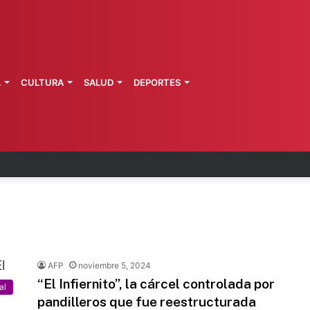
L
CULTURA
SALUD
DEPORTES
 fortalece coordinación sanitaria en los estados
AFP
noviembre 5, 2024
“El Infiernito”, la cárcel controlada por
al
pandilleros que fue reestructurada