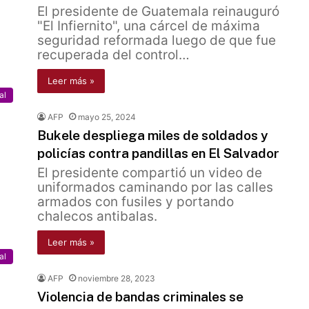
El presidente de Guatemala reinauguró
"El Infiernito", una cárcel de máxima
seguridad reformada luego de que fue
recuperada del control…
Leer más »
al
AFP
mayo 25, 2024
Bukele despliega miles de soldados y
policías contra pandillas en El Salvador
El presidente compartió un video de
uniformados caminando por las calles
armados con fusiles y portando
chalecos antibalas.
Leer más »
al
AFP
noviembre 28, 2023
Violencia de bandas criminales se