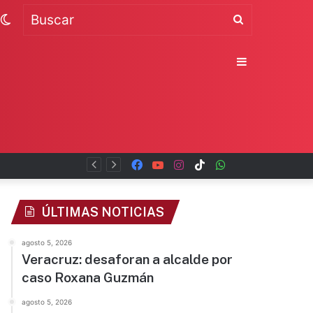
Switch
Buscar
skin
Sidebar
Facebook
YouTube
Instagram
TikTok
WhatsApp
x
ÚLTIMAS NOTICIAS
agosto 5, 2026
Veracruz: desaforan a alcalde por
caso Roxana Guzmán
agosto 5, 2026