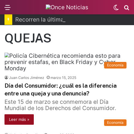
Menu
Switc
B
skin
Recorren la última ruta de Kimberly Moya
QUEJAS
Economía
Juan Carlos Jiménez
marzo 15, 2025
Día del Consumidor: ¿cuál es la diferencia
entre una queja y una denuncia?
Este 15 de marzo se conmemora el Día
Mundial de los Derechos del Consumidor.
Leer más »
Economía