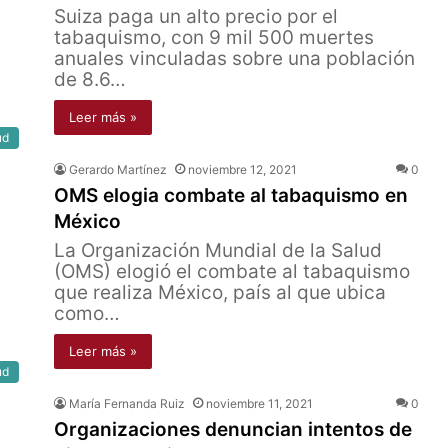
Suiza paga un alto precio por el
tabaquismo, con 9 mil 500 muertes
anuales vinculadas sobre una población
de 8.6…
Leer más »
ud
Gerardo Martínez
noviembre 12, 2021
0
OMS elogia combate al tabaquismo en
México
La Organización Mundial de la Salud
(OMS) elogió el combate al tabaquismo
que realiza México, país al que ubica
como…
Leer más »
ud
María Fernanda Ruiz
noviembre 11, 2021
0
Organizaciones denuncian intentos de