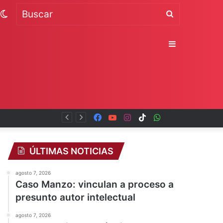
Switch
Buscar
skin
Sidebar
Facebook
YouTube
Instagram
TikTok
WhatsApp
x
ÚLTIMAS NOTICIAS
agosto 7, 2026
Caso Manzo: vinculan a proceso a
presunto autor intelectual
agosto 7, 2026