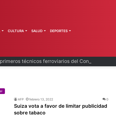
L
CULTURA
SALUD
DEPORTES
primeros técnicos ferroviarios del Conalep
al
AFP
febrero 13, 2022
0
Suiza vota a favor de limitar publicidad
sobre tabaco