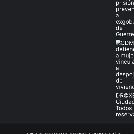
DR©XE
Ciudad
Todos 
reserv