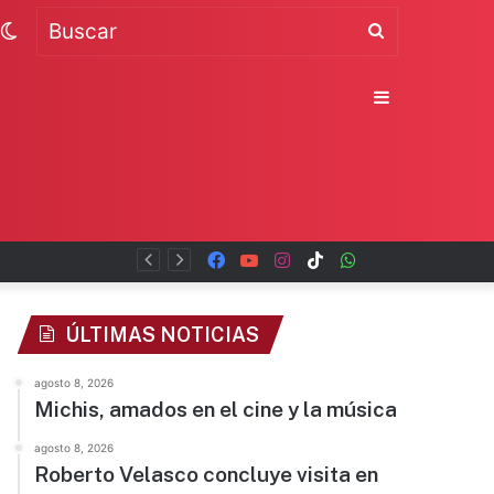
Switch
Buscar
skin
Sidebar
Facebook
YouTube
Instagram
TikTok
WhatsApp
x
ÚLTIMAS NOTICIAS
agosto 8, 2026
Michis, amados en el cine y la música
agosto 8, 2026
Roberto Velasco concluye visita en