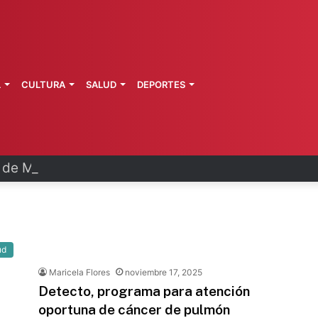
L
CULTURA
SALUD
DEPORTES
a de Morelos investiga explosión de pipa
ud
Maricela Flores
noviembre 17, 2025
Detecto, programa para atención
oportuna de cáncer de pulmón