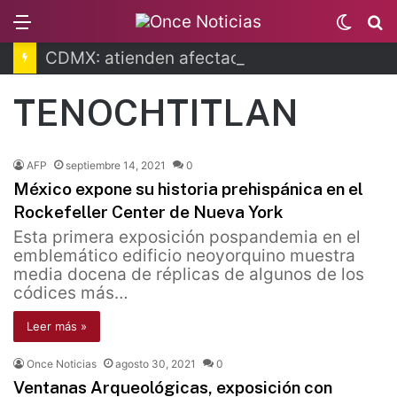
Menu
Switc
B
skin
CDMX: atienden afectaciones por lluvias
TENOCHTITLAN
AFP
septiembre 14, 2021
0
México expone su historia prehispánica en el
Rockefeller Center de Nueva York
Esta primera exposición pospandemia en el
emblemático edificio neoyorquino muestra
media docena de réplicas de algunos de los
códices más…
Leer más »
Once Noticias
agosto 30, 2021
0
Ventanas Arqueológicas, exposición con