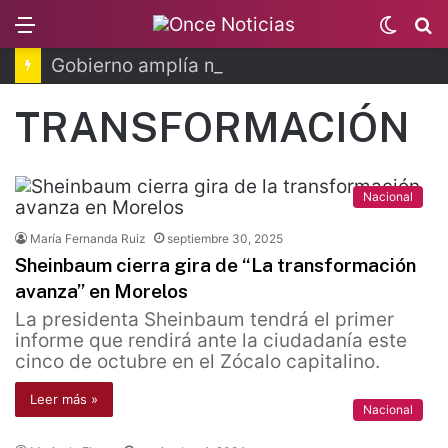
Menu
Switc
B
skin
Gobierno amplía matrícula para la media superior
TRANSFORMACIÓN
Nacional
María Fernanda Ruiz
septiembre 30, 2025
Sheinbaum cierra gira de “La transformación
avanza” en Morelos
La presidenta Sheinbaum tendrá el primer
informe que rendirá ante la ciudadanía este
cinco de octubre en el Zócalo capitalino.
Leer más »
Nacional