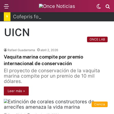
Menu
Switc
B
skin
Cofepris fortalece coordinación sanitaria en los estados
UICN
ONCE LAB
Rafael Guadarrama
abril 2, 2026
Vaquita marina compite por premio
internacional de conservación
El proyecto de conservación de la vaquita
marina compite por un premio de 10 mil
dólares.
Leer más »
Ciencia