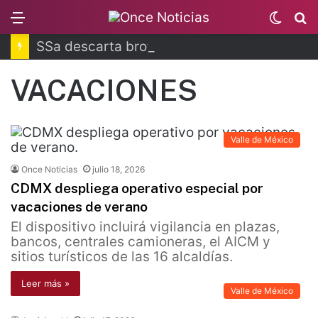
Menu
Switc
B
skin
SSa descarta brote activo de ciclosporiasis
VACACIONES
Valle de México
Once Noticias
julio 18, 2026
CDMX despliega operativo especial por
vacaciones de verano
El dispositivo incluirá vigilancia en plazas,
bancos, centrales camioneras, el AICM y
sitios turísticos de las 16 alcaldías.
Leer más »
Valle de México