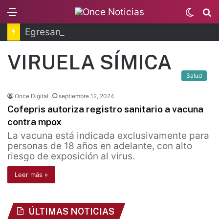
Menu
Switc
B
skin
Egresan primeros técnicos ferroviarios del Conalep
VIRUELA SÍMICA
Salud
Once Digital
septiembre 12, 2024
Cofepris autoriza registro sanitario a vacuna
contra mpox
La vacuna está indicada exclusivamente para
personas de 18 años en adelante, con alto
riesgo de exposición al virus.
Leer más »
ÚLTIMAS NOTICIAS