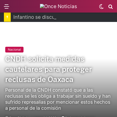
Menu
Switc
B
skin
Infantino se disculpa tras polémico plan de FIFA
Nacional
CNDH solicita medidas
cautelares para proteger
reclusas de Oaxaca
Personal de la CNDH constató que a las
reclusas se les obliga a trabajar sin sueldo y han
sufrido represalias por mencionar estos hechos
a personal de la comisión