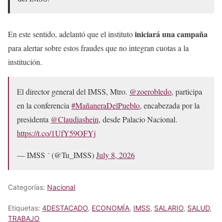
iniciará una campaña
En este sentido, adelantó que el instituto
para alertar sobre estos fraudes que no integran cuotas a la
institución.
El director general del IMSS, Mtro.
@zoerobledo
, participa
en la conferencia
#MañaneraDelPueblo
, encabezada por la
presidenta
@Claudiashein
, desde Palacio Nacional.
https://t.co/1UfY59OFYj
— IMSS  (@Tu_IMSS)
July 8, 2026
Categorías:
Nacional
Etiquetas:
4DESTACADO
,
ECONOMÍA
,
IMSS
,
SALARIO
,
SALUD
,
TRABAJO