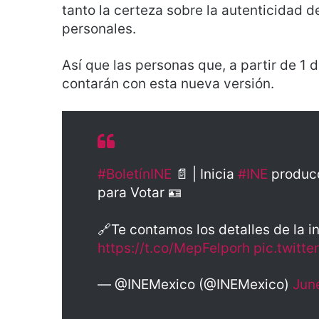
tanto la certeza sobre la autenticidad 
personales.
Así que las personas que, a partir de 1 d
contarán con esta nueva versión.
#BoletínINE
📄 | Inicia
#INE
producc
para Votar 🪪
🔗Te contamos los detalles de la i
https://t.co/MepFelporh
pic.twitt
— @INEMexico (@INEMexico)
Jun