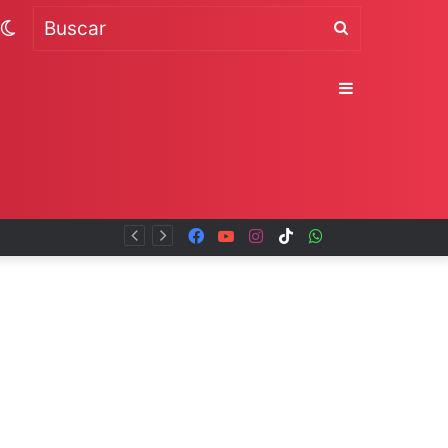
Switch
Buscar
skin
Sidebar
Facebook
YouTube
Instagram
TikTok
WhatsApp
x