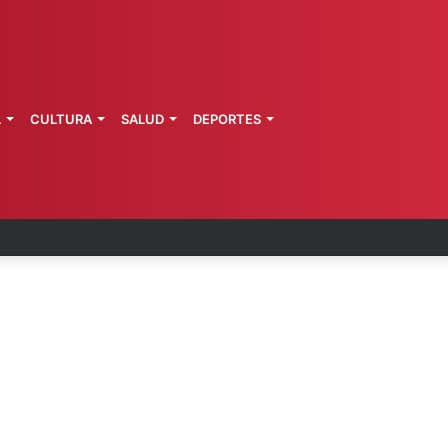
L
CULTURA
SALUD
DEPORTES
primeros técnicos ferroviarios del Conalep