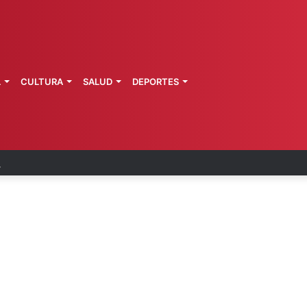
L
CULTURA
SALUD
DEPORTES
a de Morelos investiga explosión de pipa