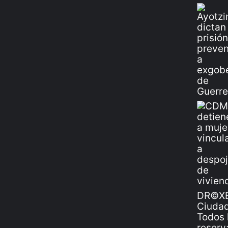
DR©XE
Ciudad
Todos 
reserv