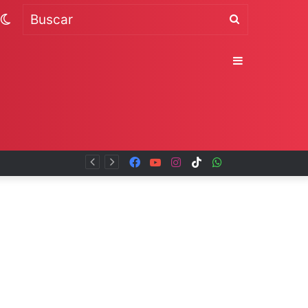
Switch
Buscar
skin
Sidebar
Facebook
YouTube
Instagram
TikTok
WhatsApp
x