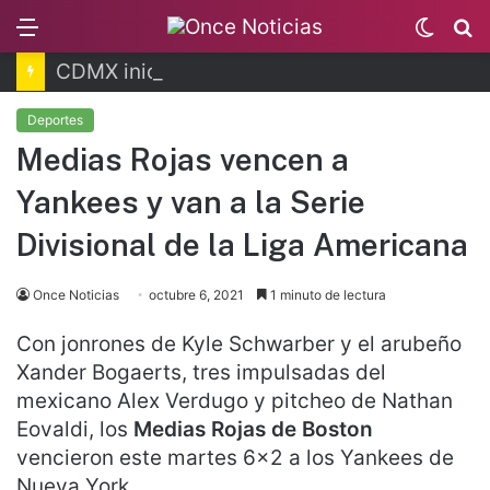
Menu
Switc
B
skin
CDMX inicia programa para prevenir despojos
Deportes
Medias Rojas vencen a
Yankees y van a la Serie
Divisional de la Liga Americana
Once Noticias
octubre 6, 2021
1 minuto de lectura
Con jonrones de Kyle Schwarber y el arubeño
Xander Bogaerts, tres impulsadas del
mexicano Alex Verdugo y pitcheo de Nathan
Eovaldi, los
Medias Rojas de Boston
vencieron este martes 6×2 a los Yankees de
Nueva York.